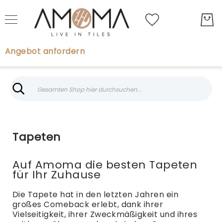
My Quot
Angebot anfordern
Search
Search
Fliesen
Marmoroptik
Tapeten
Fliesen
Parkett
Auf Amoma die besten Tapeten
Tapeten
für Ihr Zuhause
Boiserie
Die Tapete hat in den letzten Jahren ein
Brands
großes Comeback erlebt, dank ihrer
Blog
Vielseitigkeit, ihrer Zweckmäßigkeit und ihres