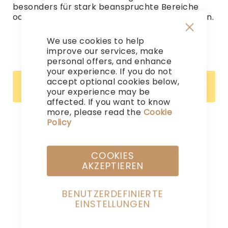
besonders für stark beanspruchte Bereiche
oder Wände, die zusätzlichen Schutz benötigen.
We use cookies to help
Close
Cookie
improve our services, make
Bar
personal offers, and enhance
your experience. If you do not
accept optional cookies below,
Leider können wir keine passenden Produkte zu
ihrer Auswahl finden.
your experience may be
affected. If you want to know
more, please read the
Cookie
Policy
COOKIES
AKZEPTIEREN
BENUTZERDEFINIERTE
Wählen Sie aus unserer exklusiven Auswahl
EINSTELLUNGEN
an hochwertigen Fliesen, Parkett, Tapeten
und Wandverkleidungen.